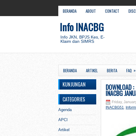
BERANDA
ABOUT
CONTACT
DISC
Info INACBG
Info JKN, BPJS Kes, E-
Klaim dan SIMRS
»
BERANDA
ARTIKEL
BERITA
FAQ
KUNJUNGAN
DOWNLOAD :
INACBG JANU
CATEGORIES
Friday, Januar
INACBG51
,
Inform
Agenda
APCI
Artikel