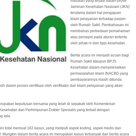
masalah yang terjadi dalam prose
Jaminan Kesehatan Nasioanl (JKN)
terutama dalam hal pengajuan
klaim pelayanan terhadap pasien
oleh Rumah Sakit. Pembahasan ini
membahas perbedaan pemahaman
atau persepsi pada aturan tertentu
oleh pihak rs dan bpjs kesehatan.
Berita acara ini menjadi acuan bagi
Rumah Sakit ataupun BPJS
Kesehatan dalam menyelesaikan
permasalahan klaim INACBG yang
pembayarannya masih ditunda
sih dalam proses verifikasi oleh verifikator dan klaim pelayanan yang akan
merupakan keputusan bersama yang telah di sepakati oleh Kementerian
Kesehatan dan Perhimpunan Dokter Spesialis yang terkait dengan
g ada.
 ini total memuat 182 kasus, yang meliputi aspek koding, aspek medis dan
f. Mungkin dalam berita acara ini merupakan kasus terbanyak dari berita acara