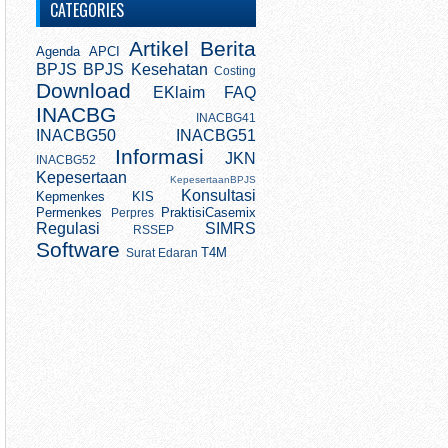
CATEGORIES
Artikel
Berita
Agenda
APCI
BPJS
BPJS Kesehatan
Costing
Download
EKlaim
FAQ
INACBG
INACBG41
INACBG50
INACBG51
Informasi
JKN
INACBG52
Kepesertaan
KepesertaanBPJS
Konsultasi
Kepmenkes
KIS
Permenkes
PraktisiCasemix
Perpres
Regulasi
SIMRS
RSSEP
Software
T4M
Surat Edaran