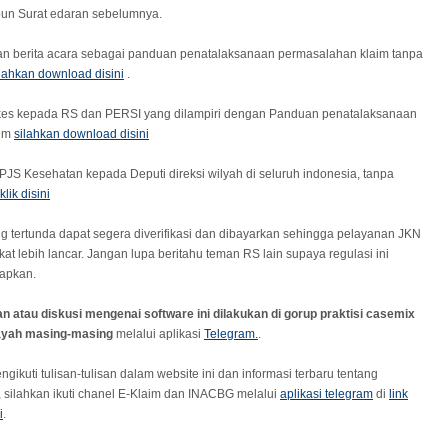
un Surat edaran sebelumnya.
n berita acara sebagai panduan penatalaksanaan permasalahan klaim tanpa
ilahkan download disini
.
kes kepada RS dan PERSI yang dilampiri dengan Panduan penatalaksanaan
aim
silahkan download disini
PJS Kesehatan kepada Deputi direksi wilyah di seluruh indonesia, tanpa
klik disini
 tertunda dapat segera diverifikasi dan dibayarkan sehingga pelayanan JKN
at lebih lancar. Jangan lupa beritahu teman RS lain supaya regulasi ini
rapkan.
an atau diskusi mengenai software ini dilakukan di gorup praktisi casemix
layah masing-masing
melalui aplikasi
Telegram.
.
gikuti tulisan-tulisan dalam website ini dan informasi terbaru tentang
 silahkan ikuti chanel E-Klaim dan INACBG melalui
aplikasi telegram
di
link
i
.