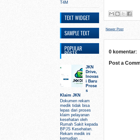
T4M
TEXT WIDGET
Newer Post
SAMPLE TEXT
POPULAR
0 komentar:
POSTS
Post a Comm
JKN
Drive,
Inovas
i Baru
Prose
s
Klaim JKN
Dokumen rekam
medik tidak bisa
lepas dari proses
klaim pelayanan
kesehatan oleh
Rumah Sakit kepada
BPJS Kesehatan.
Rekam medik ini
kemudian ...