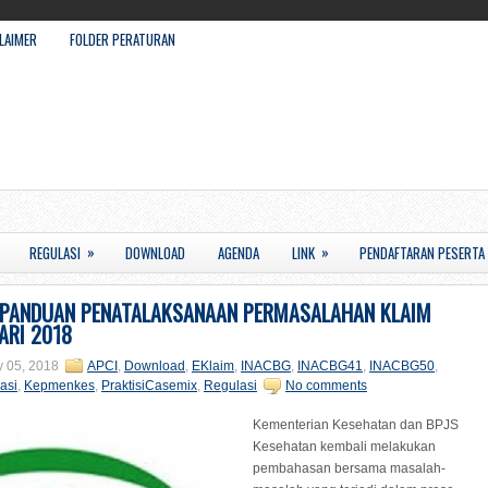
LAIMER
FOLDER PERATURAN
»
»
REGULASI
DOWNLOAD
AGENDA
LINK
PENDAFTARAN PESERTA
 PANDUAN PENATALAKSANAAN PERMASALAHAN KLAIM
ARI 2018
y 05, 2018
APCI
,
Download
,
EKlaim
,
INACBG
,
INACBG41
,
INACBG50
,
asi
,
Kepmenkes
,
PraktisiCasemix
,
Regulasi
No comments
Kementerian Kesehatan dan BPJS
Kesehatan kembali melakukan
pembahasan bersama masalah-