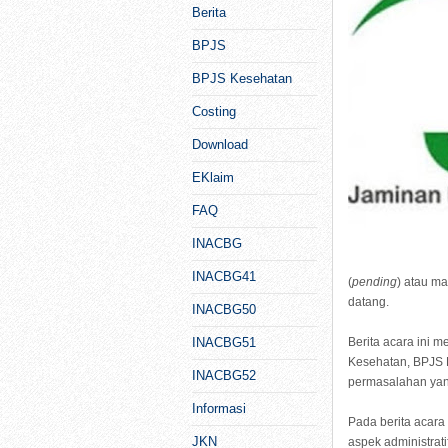
Berita
BPJS
BPJS Kesehatan
Costing
Download
EKlaim
FAQ
INACBG
INACBG41
(
pending
) atau ma
datang.
INACBG50
INACBG51
Berita acara ini 
Kesehatan, BPJS 
INACBG52
permasalahan yan
Informasi
Pada berita acara
JKN
aspek administrati