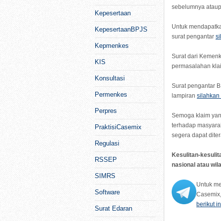
sebelumnya ataup
Kepesertaan
Untuk mendapatka
KepesertaanBPJS
surat pengantar
s
Kepmenkes
Surat dari Kemen
KIS
permasalahan kl
Konsultasi
Surat pengantar B
Permenkes
lampiran
silahkan 
Perpres
Semoga klaim yang
terhadap masyarak
PraktisiCasemix
segera dapat dite
Regulasi
Kesulitan-kesulit
RSSEP
nasional atau wi
SIMRS
Untuk men
Software
Casemix,
berikut in
Surat Edaran