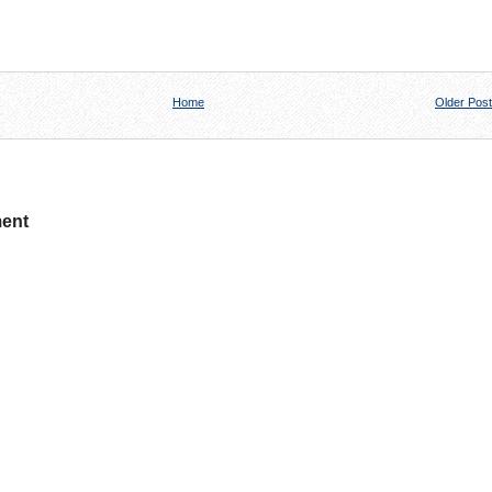
Home
Older Post
ent