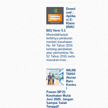
Downl
oad :
Aplika
si E-
Klaim
(INAC
BG) Versi 5.1
Menindaklanjuti
terbitnya peraturan
menteri kesehatan
No. 64 Tahun 2016
tentang perubahan
atas permenkes No.
52 Tahun 2016 serta
masukan-mas...
WAJIB
TAHU!
Aturan
Baru
Kontro
l
Pasien BPJS
Kesehatan Mulai
Juni 2026: Jangan
Sampai Salah
Tanggal!