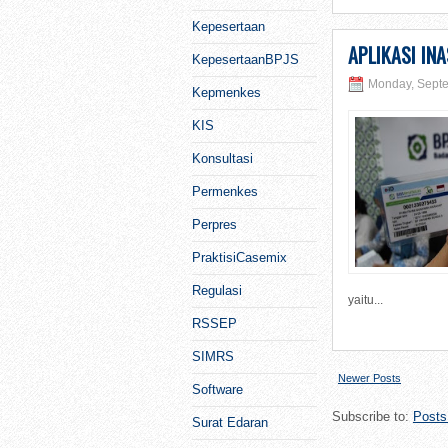
Kepesertaan
APLIKASI IN
KepesertaanBPJS
Monday, Septe
Kepmenkes
KIS
Konsultasi
Permenkes
Perpres
PraktisiCasemix
Regulasi
yaitu...
RSSEP
SIMRS
Newer Posts
Software
Subscribe to:
Posts
Surat Edaran