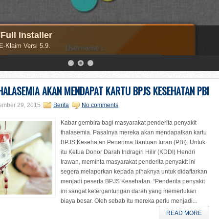
Full Installer
 E-Klaim Versi 5.9.
HALASEMIA AKAN MENDAPAT KARTU BPJS KESEHATAN PBI
ember 29, 2015
Berita
No comments
Kabar gembira bagi masyarakat penderita penyakit
thalasemia. Pasalnya mereka akan mendapatkan kartu
BPJS Kesehatan Penerima Bantuan Iuran (PBI). Untuk
itu Ketua Donor Darah Indragiri Hilir (KDDI) Hendri
Irawan, meminta masyarakat penderita penyakit ini
segera melaporkan kepada pihaknya untuk didaftarkan
menjadi peserta BPJS Kesehatan. “Penderita penyakit
ini sangat ketergantungan darah yang memerlukan
biaya besar. Oleh sebab itu mereka perlu menjadi...
READ MORE