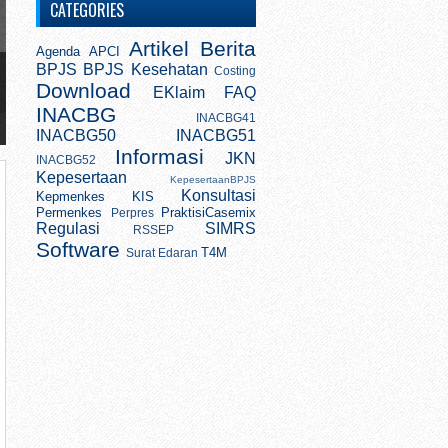
CATEGORIES
Artikel
Berita
Agenda
APCI
BPJS
BPJS Kesehatan
Costing
Download
EKlaim
FAQ
INACBG
INACBG41
INACBG50
INACBG51
Informasi
JKN
INACBG52
Kepesertaan
KepesertaanBPJS
Konsultasi
Kepmenkes
KIS
Permenkes
PraktisiCasemix
Perpres
Regulasi
SIMRS
RSSEP
Software
T4M
Surat Edaran