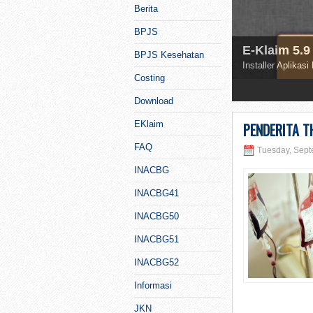
Berita
BPJS
E-Klaim 5.9 
BPJS Kesehatan
Installer Aplikasi
Costing
1
2
3
Download
EKlaim
PENDERITA T
FAQ
Tuesday, Sept
INACBG
INACBG41
INACBG50
INACBG51
INACBG52
Informasi
JKN