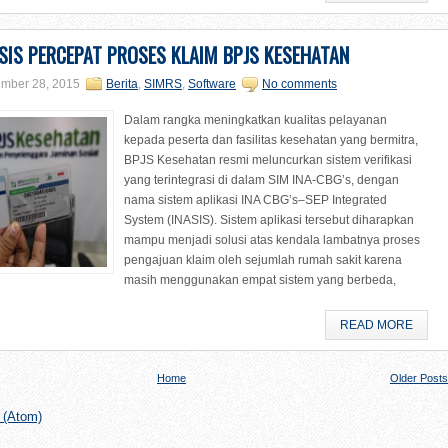
ASIS PERCEPAT PROSES KLAIM BPJS KESEHATAN
mber 28, 2015
Berita
,
SIMRS
,
Software
No comments
Dalam rangka meningkatkan kualitas pelayanan
kepada peserta dan fasilitas kesehatan yang bermitra,
BPJS Kesehatan resmi meluncurkan sistem verifikasi
yang terintegrasi di dalam SIM INA-CBG’s, dengan
nama sistem aplikasi INA CBG’s–SEP Integrated
System (INASIS). Sistem aplikasi tersebut diharapkan
mampu menjadi solusi atas kendala lambatnya proses
pengajuan klaim oleh sejumlah rumah sakit karena
masih menggunakan empat sistem yang berbeda,
READ MORE
Home
Older Posts
 (Atom)