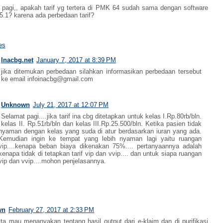
 pagi,, apakah tarif yg tertera di PMK 64 sudah sama dengan software
 5.1? karena ada perbedaan tarif?
es
Inacbg.net
January 7, 2017 at 8:39 PM
jika ditemukan perbedaan silahkan informasikan perbedaan tersebut
ke email infoinacbg@gmail.com
Unknown
July 21, 2017 at 12:07 PM
Selamat pagi....jika tarif ina cbg ditetapkan untuk kelas I.Rp.80rb/bln.
kelas II. Rp.51rb/bln dan kelas III.Rp.25.500/bln. Ketika pasien tidak
nyaman dengan kelas yang suda di atur berdasarkan iuran yang ada.
Kemudian ingin ke tempat yang lebih nyaman lagi yaitu ruangan
vip....kenapa beban biaya dikenakan 75%.... pertanyaannya adalah
kenapa tidak di tetapkan tarif vip dan vvip.... dan untuk siapa ruangan
vip dan vvip....mohon penjelasannya.
wn
February 27, 2017 at 2:33 PM
ita mau menanyakan tentang hasil output dari e-klaim dan di purifikasi