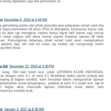
ur hanay diperjelas saja dari permenkes 52
wn
December 8, 2016 at 5:44 AM
a gelombang protes dari pihak penyedia jasa pelayanan rumah sakit jika
iur biaya permenkes 64 tahun 2016 ini diterapkan, khususnya kasus naik
p ke atas sgt merugikan karena hanya bayar tarif kamar saja sesuai
i rawat sdgkan tarif diluar kamar seperti tindakan operasi dll tidak
kan. Kemungkinan beberapa pihak rumah sakit akan mengeluarkan
n peserta bpjs utk naik ke kelas vip keatas utk mengurangi resiko
yg lebih besar.
a Adi
December 13, 2016 at 3:30 PM
t siang.. Min kalo boleh usul. untuk LAPORAN KLAIM INDIVIDUAL
an dengan versi 4.1. di versi 4.1 disediakan waktu pasien pulang dan
ouping di bagian sendiri2. kami kesulitan dalam mengurutkan laporan
berdasarkan urutan groupingnya.. padahal di versi 4.1 sudah urut. tapi di
.1 begitu akan mencetak laporan individual misal dalam satu
urutannya menjadi acak.
wn
January 3, 2017 at 8:30 AM