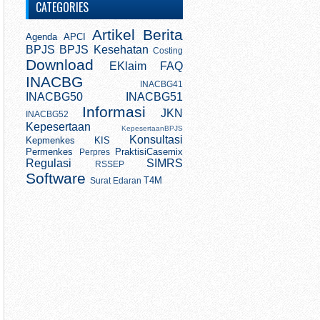
CATEGORIES
Artikel
Berita
Agenda
APCI
BPJS
BPJS Kesehatan
Costing
Download
EKlaim
FAQ
INACBG
INACBG41
INACBG50
INACBG51
Informasi
JKN
INACBG52
Kepesertaan
KepesertaanBPJS
Konsultasi
Kepmenkes
KIS
Permenkes
PraktisiCasemix
Perpres
Regulasi
SIMRS
RSSEP
Software
T4M
Surat Edaran