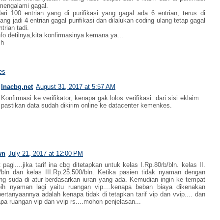
mengalami gagal.
ari 100 entrian yang di purifikasi yang gagal ada 6 entrian, terus di
ang jadi 4 entrian gagal purifikasi dan dilalukan coding ulang tetap gagal
trian tadi.
fo detilnya,kita konfirmasinya kemana ya...
ih
es
Inacbg.net
August 31, 2017 at 5:57 AM
Konfirmasi ke verifikator, kenapa gak lolos verifikasi. dari sisi eklaim
pastikan data sudah dikirim online ke datacenter kemenkes.
wn
July 21, 2017 at 12:00 PM
pagi....jika tarif ina cbg ditetapkan untuk kelas I.Rp.80rb/bln. kelas II.
/bln dan kelas III.Rp.25.500/bln. Ketika pasien tidak nyaman dengan
ng suda di atur berdasarkan iuran yang ada. Kemudian ingin ke tempat
bih nyaman lagi yaitu ruangan vip....kenapa beban biaya dikenakan
pertanyaannya adalah kenapa tidak di tetapkan tarif vip dan vvip.... dan
apa ruangan vip dan vvip rs....mohon penjelasan...