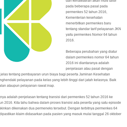
dan kehawatiran akan multi tafsir
pada beberapa pasal pada
permenkes 52 tahun 2016,
Kementerian kesehatan
menerbitkan permenkes baru
tentang standar tarif pelayanan JKN
yaitu permenkes Nomor 64 tahun
2016.
Beberapa perubahan yang diatur
dalam permenkes nomor 64 tahun
2016 ini diantaranya adalah
penjelasan atau pasal dengan
h jelas tentang pembayaran urun biaya bagi peserta Jaminan Kesehatan
ghendaki pelayanan pada kelas yang lebih tinggi dari jatah kelasnya. Baik
alan ataupun pelayanan rawat inap.
nya adalah penjelasan tentang transisi dari permenkes 52 tahun 2016 ke
n 2016. Kita tahu bahwa dalam proses transisi ada peserta yang satu episode
kinkan dikenakan dua permeneks tersebut. Dengan terbitnya permenkes 64
ipastikan klaim didasarkan pada pasien yang masuk mulai tanggal 26 oktober