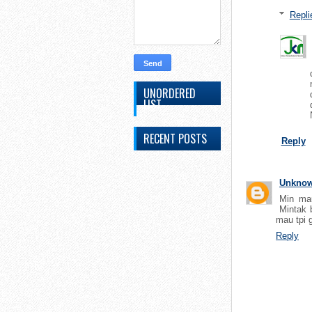
Repli
UNORDERED
LIST
RECENT POSTS
Reply
Unkno
Min mau
Mintak 
mau tpi 
Reply