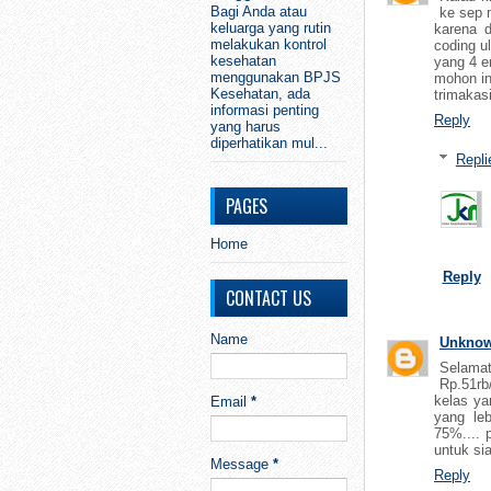
Bagi Anda atau
ke sep 
keluarga yang rutin
karena d
melakukan kontrol
coding ul
kesehatan
yang 4 en
menggunakan BPJS
mohon in
Kesehatan, ada
trimakas
informasi penting
Reply
yang harus
diperhatikan mul...
Repli
PAGES
Home
Reply
CONTACT US
Name
Unkno
Selamat 
Rp.51rb
kelas ya
Email
*
yang le
75%.... 
untuk si
Message
*
Reply