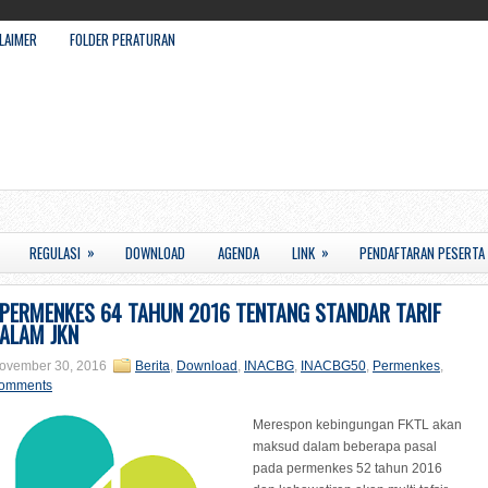
LAIMER
FOLDER PERATURAN
»
»
REGULASI
DOWNLOAD
AGENDA
LINK
PENDAFTARAN PESERTA
PERMENKES 64 TAHUN 2016 TENTANG STANDAR TARIF
ALAM JKN
ovember 30, 2016
Berita
,
Download
,
INACBG
,
INACBG50
,
Permenkes
,
comments
Merespon kebingungan FKTL akan
maksud dalam beberapa pasal
pada permenkes 52 tahun 2016