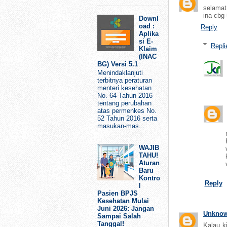
selamat
ina cbg
Downl
oad :
Reply
Aplika
si E-
Repli
Klaim
(INAC
BG) Versi 5.1
Menindaklanjuti
terbitnya peraturan
menteri kesehatan
No. 64 Tahun 2016
tentang perubahan
atas permenkes No.
52 Tahun 2016 serta
masukan-mas...
WAJIB
TAHU!
Aturan
Baru
Kontro
Reply
l
Pasien BPJS
Kesehatan Mulai
Juni 2026: Jangan
Unkno
Sampai Salah
Tanggal!
Kalau k