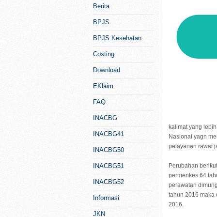
Berita
BPJS
BPJS Kesehatan
Costing
Download
EKlaim
FAQ
INACBG
kalimat yang lebi
INACBG41
Nasional yagn men
pelayanan rawat j
INACBG50
INACBG51
Perubahan berikut
permenkes 64 tahu
INACBG52
perawatan dimung
tahun 2016 maka d
Informasi
2016.
JKN