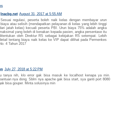
es
Inacbg.net
August 31, 2017 at 5:55 AM
Sesuai regulasi, peserta boleh naik kelas dengan membayar urun
biaya atau selisih (mendapatkan pelayanan di kelas yang lebih tinggi
dari jatah kelas) kecuali peserta PBI. Urun biaya 75% adalah angka
maksimal yang boleh di kenakan kepada pasien, angka persentase itu
ditentukan oleh Direktur RS sebagai kebijakan RS setempat. Lebih
detail tentang biaya naik kelas ke VIP dapat dilihat pada Permenkes
No. 4 Tahun 2017
wn
July 27, 2018 at 5:22 PM
 tanya nih, klo error gak bisa masuk ke localhost kenapa ya min.
bantuan nya dong. Sblm nya apache gak bisa start, sya ganti port 8080
gak bisa gouper. Minta solusinya min