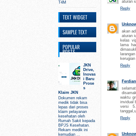
aturan i
T4M
Reply
TEXT WIDGET
Unkno
SAMPLE TEXT
akan ad
aturan 
kelas vi
lama har
POPULAR
dimasuk
POSTS
laranga
kerugian 
JKN
Reply
Drive,
Inovas
i Baru
Ferdian
Prose
s
selama
Klaim JKN
disamak
waktu gr
Dokumen rekam
invidual 
medik tidak bisa
versi 5
lepas dari proses
tanggal,
klaim pelayanan
kesehatan oleh
Reply
Rumah Sakit kepada
BPJS Kesehatan.
Rekam medik ini
Unkno
kemudian ...