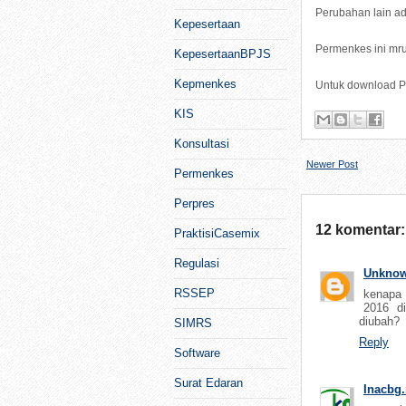
Perubahan lain ad
Kepesertaan
Permenkes ini m
KepesertaanBPJS
Kepmenkes
Untuk download 
KIS
Konsultasi
Newer Post
Permenkes
Perpres
12 komentar:
PraktisiCasemix
Regulasi
Unkno
RSSEP
kenapa 
2016 d
diubah?
SIMRS
Reply
Software
Surat Edaran
Inacbg.