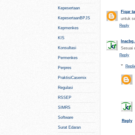
Kepesertaan
Fiqar t
KepesertaanBPJS
untuk se
Reply
Kepmenkes
KIS
Inacbg.
Konsultasi
Sesuai 
Reply
Permenkes
Repli
Perpres
PraktisiCasemix
Regulasi
RSSEP
SIMRS
Software
Reply
Surat Edaran