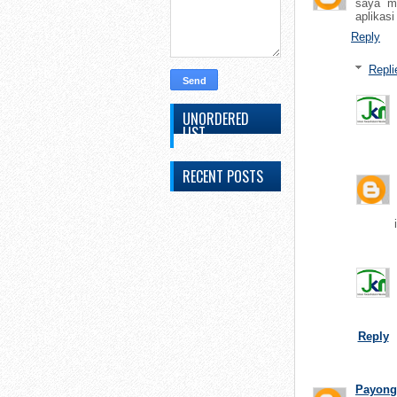
saya me
aplikas
Reply
Repli
UNORDERED
LIST
RECENT POSTS
Reply
Payong