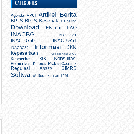
CATEGORIES
Artikel
Berita
Agenda
APCI
BPJS
BPJS Kesehatan
Costing
Download
EKlaim
FAQ
INACBG
INACBG41
INACBG50
INACBG51
Informasi
JKN
INACBG52
Kepesertaan
KepesertaanBPJS
Konsultasi
Kepmenkes
KIS
Permenkes
PraktisiCasemix
Perpres
Regulasi
SIMRS
RSSEP
Software
T4M
Surat Edaran