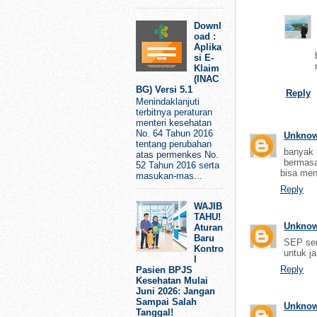
Downl
oad :
Aplika
si E-
Klaim
(INAC
BG) Versi 5.1
Reply
Menindaklanjuti
terbitnya peraturan
menteri kesehatan
No. 64 Tahun 2016
Unkno
tentang perubahan
banyak 
atas permenkes No.
bermasa
52 Tahun 2016 serta
bisa men
masukan-mas...
Reply
WAJIB
TAHU!
Unkno
Aturan
Baru
SEP ser
Kontro
untuk ja
l
Reply
Pasien BPJS
Kesehatan Mulai
Juni 2026: Jangan
Sampai Salah
Unkno
Tanggal!