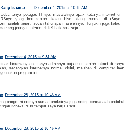
Kang Isnanto
December 4, 2015 at 10:18 AM
Coba tanya petugas IT-nya. masalahnya apa? katanya internet di
RSnya yang bermasalah. kalau bisa bilang internet di rSnya
bermasalah berarti sudah tahu apa masalahnya. Tunjukin juga kalau
memang jaringan internet di RS baik-baik saja.
wn
December 4, 2015 at 9:31 AM
tidak bisanyanya ni, tanya adminnya bpjs itu masalah internt di rsnya
lah, sedangkan internetnya normal disini, malahan di komputer laen
ggunakan program ini..
wn
December 28, 2015 at 10:46 AM
ing banget ni erornya sama koneksinya juga sering bermasalah padahal
ringan koneksi di rs tempat saya kerja stabil
wn
December 28, 2015 at 10:46 AM