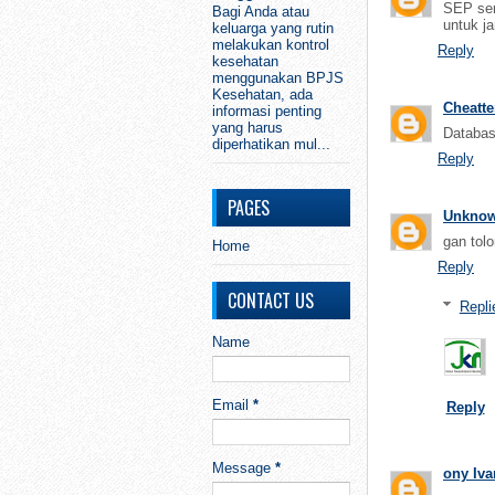
SEP ser
Bagi Anda atau
untuk ja
keluarga yang rutin
melakukan kontrol
Reply
kesehatan
menggunakan BPJS
Kesehatan, ada
Cheatte
informasi penting
yang harus
Databas
diperhatikan mul...
Reply
PAGES
Unkno
gan tol
Home
Reply
CONTACT US
Repli
Name
Email
*
Reply
Message
*
ony Iv