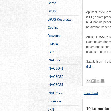
Berita
BPJS
Aplikasi RSSEP me
(SEP) dalam pros
BPJS Kesehatan
bukti bahwa pese
pelayanan kesehat
Costing
Download
Aplikasi RSSEP ju
klaim pelayanan y
EKlaim
pelayanna kesehat
dilakukan oleh pe
FAQ
INACBG
Saat tulisan ini d
disini.
INACBG41
INACBG50
INACBG51
INACBG52
Newer Post
Informasi
19 komentar:
JKN