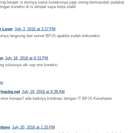
ing banget ni erornya sama koneksinya juga sering bermasalah padahal
ringan koneksi di rs tempat saya kerja stabil
r Lover
July 3, 2016 at 3:27 PM
enya langsung dari server BPJS apabila sudah terkoneksi
wn
July 18, 2016 at 8:31 PM
ong solusinya utk sep eror koneksi
es
Inacbg.net
July 19, 2016 at 8:38 AM
error kenapa? ada baiknya kordinasi dengan IT BPJS Kesehatan
antono
July 20, 2016 at 1:25 PM