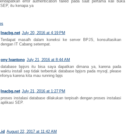
ndapatkan error authentication failed pada saat pertama kali buka
i SEP, itu kenapa ya
es
Inacbg.net
July 20, 2016 at 4:19 PM
Terdapat masalh dalam koneksi ke server BPJS, konsultasikan
dengan IT Cabang setempat.
ony Ivantono
July 21, 2016 at 8:44 AM
database bpjsrs itu bisa saya dapatkan dimana ya, karena pada
waktu install sep tidak terbentuk database bpjsrs pada mysql, please
infonya karena kita mau running bpjs
Inacbg.net
July 21, 2016 at 1:27 PM
proses instalasi database dilakukan terpisah dengan proses instalasi
aplikasi SEP.
.id
August 22, 2017 at 11:42 AM