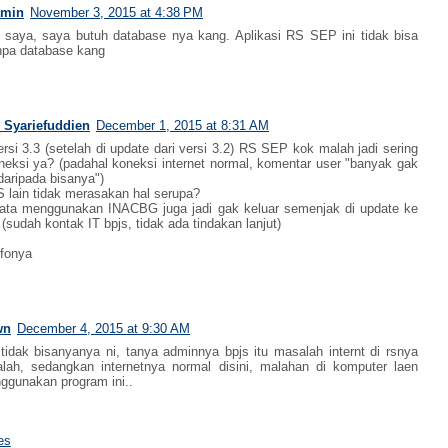
amin
November 3, 2015 at 4:38 PM
saya, saya butuh database nya kang. Aplikasi RS SEP ini tidak bisa
anpa database kang
 Syariefuddien
December 1, 2015 at 8:31 AM
ersi 3.3 (setelah di update dari versi 3.2) RS SEP kok malah jadi sering
oneksi ya? (padahal koneksi internet normal, komentar user "banyak gak
daripada bisanya")
S lain tidak merasakan hal serupa?
data menggunakan INACBG juga jadi gak keluar semenjak di update ke
 (sudah kontak IT bpjs, tidak ada tindakan lanjut)
nfonya
wn
December 4, 2015 at 9:30 AM
tidak bisanyanya ni, tanya adminnya bpjs itu masalah internt di rsnya
lah, sedangkan internetnya normal disini, malahan di komputer laen
ggunakan program ini..
es