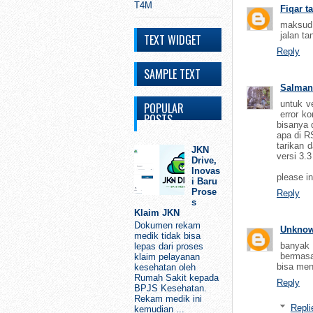
T4M
Fiqar t
maksud 
jalan t
TEXT WIDGET
Reply
SAMPLE TEXT
Salman
untuk v
POPULAR
error k
POSTS
bisanya 
apa di R
tarikan 
JKN
versi 3.3
Drive,
Inovas
please i
i Baru
Prose
Reply
s
Klaim JKN
Dokumen rekam
Unkno
medik tidak bisa
banyak 
lepas dari proses
bermasa
klaim pelayanan
bisa men
kesehatan oleh
Rumah Sakit kepada
Reply
BPJS Kesehatan.
Rekam medik ini
Repli
kemudian ...