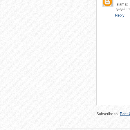
slamat 
gagal,m
Reply
Subscribe to:
Post 