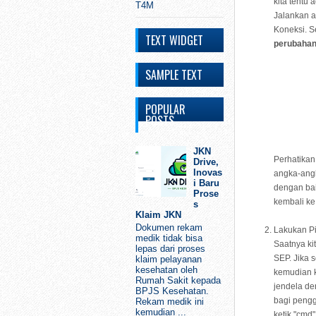
kita tentu
T4M
Jalankan a
Koneksi. S
TEXT WIDGET
perubahan
SAMPLE TEXT
POPULAR
POSTS
JKN
Perhatikan
Drive,
Inovas
angka-angk
i Baru
dengan bai
Prose
kembali ke
s
Klaim JKN
Dokumen rekam
Lakukan Pi
medik tidak bisa
Saatnya ki
lepas dari proses
SEP. Jika 
klaim pelayanan
kesehatan oleh
kemudian k
Rumah Sakit kepada
jendela de
BPJS Kesehatan.
bagi pengg
Rekam medik ini
kemudian ...
ketik "cmd