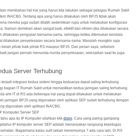
 akan membahas hal-hal yang harus kita lakukan sebagai petugas Rumah Sakit
stem INACBG. Tentang apa yang harus dilakukan oleh BPJS tidak akan
arena mereka juga sudah dilatih sedemikian rupa untuk melakukan konfigurasi
a. Namun demikian akan sangat baik, efektif dan efisien jika dilakukan secara
 dilakukan pengujian bersama-sama, sehingga ketika ditemukan kendala
at dilakukan penyelesaian secara bersama-sama. Masalah mungkin saja
ua belah pihak baik pihak RS maupun BPJS. Dan pesan saya, sebelum
baik jangan pernah menunda-nunda penyelesaian, selesaikan saat itu juga.
edua Server Terhubung
 terjadi integrasi kedua sistem hingga keduanya dapat saling terhubung.
i bagian IT Rumah Sakit untuk memastikan kedua jaringan saling terhubung.
ada ahli IT di RS ada beberapa hal yang dapat dilakukan untuk melakukan
h jaringan BPJS yang digunakan oleh aplikasi SEP sudah terhubung dengan
ang digunakan oleh aplikasi INACBG.
IP Komputer Server SEP
 tahu apa itu IP Komputer silahkan klik
disini
. Cara yang paling gampang
getahui IP komputer server SEP adalah menanyakan langsung kepetugas
sehatan. Bagaimana kalau sulit sekali menemuinya ? ada cara lain. Di RS