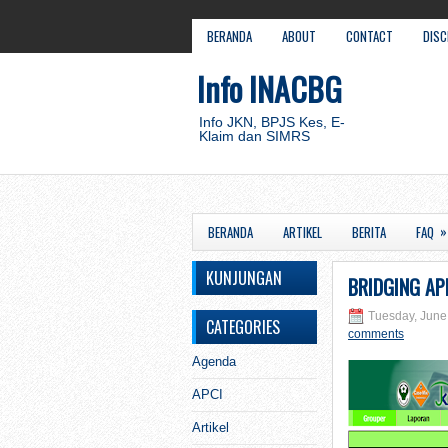
BERANDA
ABOUT
CONTACT
DISC
Info INACBG
Info JKN, BPJS Kes, E-
Klaim dan SIMRS
»
BERANDA
ARTIKEL
BERITA
FAQ
KUNJUNGAN
BRIDGING AP
Tuesday, June
CATEGORIES
comments
Agenda
APCI
Artikel