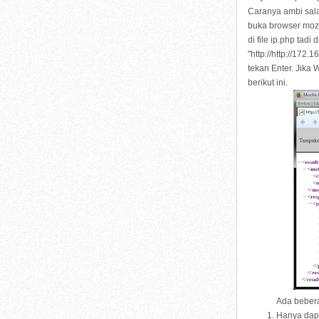
Caranya ambi sala
buka browser mozil
di file ip.php ta
"http://http://17
tekan Enter. Jika
berikut ini.
Ada bebera
Hanya dap