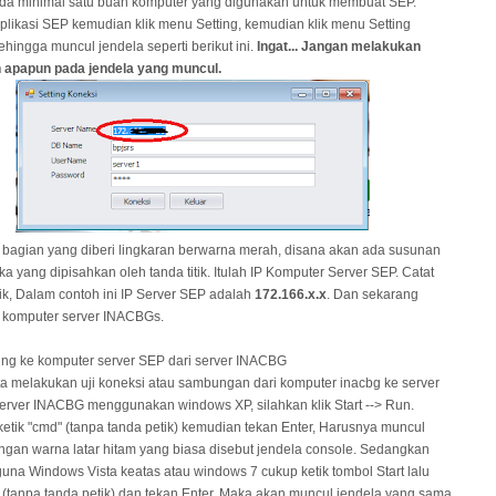
 ada minimal satu buah komputer yang digunakan untuk membuat SEP.
plikasi SEP kemudian klik menu Setting, kemudian klik menu Setting
ehingga muncul jendela seperti berikut ini.
Ingat... Jangan melakukan
 apapun pada jendela yang muncul.
 bagian yang diberi lingkaran berwarna merah, disana akan ada susunan
a yang dipisahkan oleh tanda titik. Itulah IP Komputer Server SEP. Catat
k, Dalam contoh ini IP Server SEP adalah
172.166.x.x
. Dan sekarang
 komputer server INACBGs.
ng ke komputer server SEP dari server INACBG
ta melakukan uji koneksi atau sambungan dari komputer inacbg ke server
server INACBG menggunakan windows XP, silahkan klik Start --> Run.
etik "cmd" (tanpa tanda petik) kemudian tekan Enter, Harusnya muncul
ngan warna latar hitam yang biasa disebut jendela console. Sedangkan
una Windows Vista keatas atau windows 7 cukup ketik tombol Start lalu
" (tanpa tanda petik) dan tekan Enter. Maka akan muncul jendela yang sama