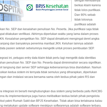
dengan kembalinya
berkas klaim karena
tidak lolos purifikasi.
Dan 90% sebab
tidak lolosnya
purifikasi adalah
kan No. SEP dan kesalahan penulisan No. Peserta. Jika purifikasi saja tidak
dapat dilakukan verifikasi. Akhirnya diperlukan waktu yang lama dalam proses
JKN. Kesalahan pengetikan No. SEP dapat dimaklumi mengingat deret angka
panjang dan banyaknya penerima manfaat JKN. Keluhan lainnya adalah
 data pasien setelah sebelumnya mengetik untuk proses pembuatan SEP.
grasi ini, petugas entry data klaim tidak perlu lagi mengetik data identitas
ahan penulisan No. SEP dan No. Peserta dapat diminimalisir secara signifikan.
bil langsung dari server SEP sehingga kebenarannya bisa diandalkan. Namun
sikan kedua sistem ini ternyata tidak semulus yang diharapkan, diperlukan
gan dan instalasi secara bersama-sama oleh kedua pihak yakni RS dan
wa integrasi ini berarti menghubungkan dua sistem yang berbeda yaitu INACBG
ena itu implementasinya juga harus melibatkan kedua belah pihak pengelola
ebut yakni Rumah Sakit dan BPJS Kesehatan. Tidak akan bisa terlaksana kalau
ang melakukan update software meskipun softwarenya adalah software terbaru.