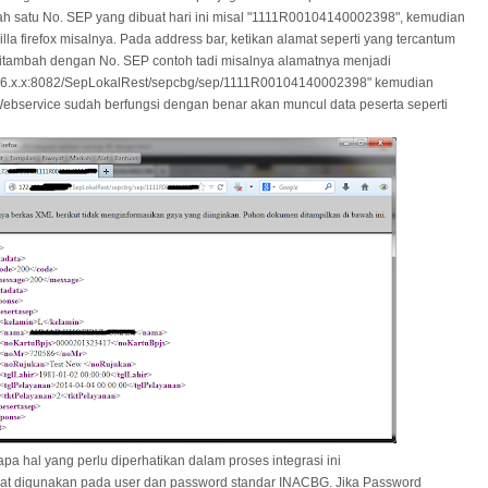
h satu No. SEP yang dibuat hari ini misal "1111R00104140002398", kemudian
la firefox misalnya. Pada address bar, ketikan alamat seperti yang tercantum
di ditambah dengan No. SEP contoh tadi misalnya alamatnya menjadi
2.166.x.x:8082/SepLokalRest/sepcbg/sep/1111R00104140002398" kemudian
 Webservice sudah berfungsi dengan benar akan muncul data peserta seperti
pa hal yang perlu diperhatikan dalam proses integrasi ini
at digunakan pada user dan password standar INACBG. Jika Password