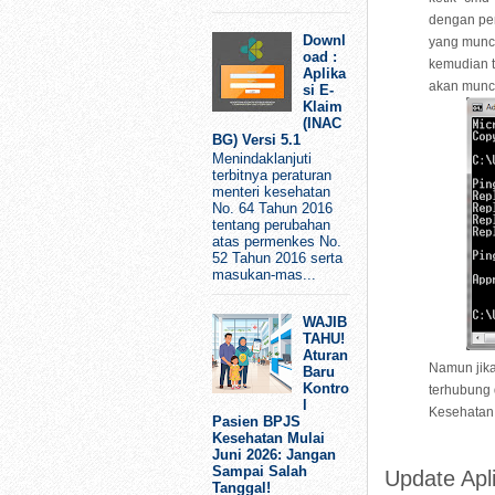
dengan pen
Downl
yang muncu
oad :
kemudian t
Aplika
akan muncu
si E-
Klaim
(INAC
BG) Versi 5.1
Menindaklanjuti
terbitnya peraturan
menteri kesehatan
No. 64 Tahun 2016
tentang perubahan
atas permenkes No.
52 Tahun 2016 serta
masukan-mas...
WAJIB
TAHU!
Aturan
Namun jika
Baru
Kontro
terhubung 
l
Kesehatan 
Pasien BPJS
Kesehatan Mulai
Juni 2026: Jangan
Sampai Salah
Update Apli
Tanggal!