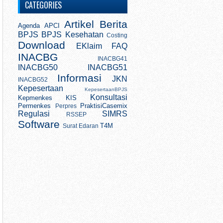
CATEGORIES
Artikel
Berita
Agenda
APCI
BPJS
BPJS Kesehatan
Costing
Download
EKlaim
FAQ
INACBG
INACBG41
INACBG50
INACBG51
Informasi
JKN
INACBG52
Kepesertaan
KepesertaanBPJS
Konsultasi
Kepmenkes
KIS
Permenkes
PraktisiCasemix
Perpres
Regulasi
SIMRS
RSSEP
Software
T4M
Surat Edaran