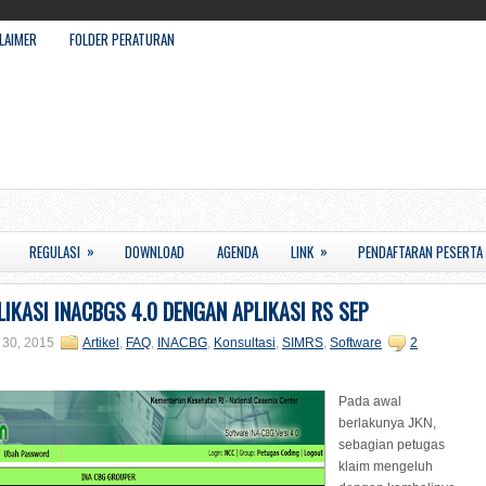
LAIMER
FOLDER PERATURAN
»
»
REGULASI
DOWNLOAD
AGENDA
LINK
PENDAFTARAN PESERTA
LIKASI INACBGS 4.0 DENGAN APLIKASI RS SEP
 30, 2015
Artikel
,
FAQ
,
INACBG
,
Konsultasi
,
SIMRS
,
Software
2
Pada awal
berlakunya JKN,
sebagian petugas
klaim mengeluh