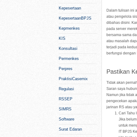
Kepesertaan
Dalam tulisan ini
atau pengelola si
KepesertaanBPJS
dibahas disini. K
Kepmenkes
pada server merek
bersama-sama dan
KIS
atau masalah dap
terjadi pada ked
Konsultasi
berfungsi dengan 
Permenkes
Perpres
Pastikan K
PraktisiCasemix
Tidak akan pernah
Regulasi
Saran saya hubung
Namun jika tidak 
RSSEP
pengecekan apaka
jarinan RS atau y
SIMRS
Cari Tahu 
Software
Jika belum
untuk men
Surat Edaran
IT BPJS Ke