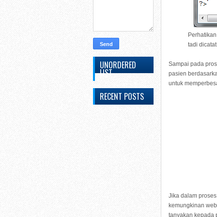
Perhatika
tadi dicat
UNORDERED
Sampai pada prose
LIST
pasien berdasarka
untuk memperbesa
RECENT POSTS
Jika dalam proses
kemungkinan webse
tanyakan kepada p