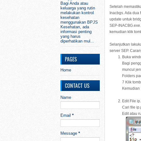
Bagi Anda atau
Setelah memastika
keluarga yang rutin
melakukan kontrol
Inacbgs. Ada dua f
kesehatan
update untuk brid
menggunakan BPJS
SEP-INACBG.exe. S
Kesehatan, ada
informasi penting
kemudian klik tomb
yang harus
diperhatikan mul...
Selanjutkan lakuk
server SEP. Caran
Buka windo
PAGES
Bagi pengg
muncul jen
Home
Folders p
7 Klik tom
CONTACT US
Kemudian M
Name
Edit File i
Cari file i
Edit atau 
Email
*
Message
*