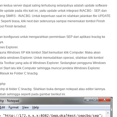
n kedua server dapat saling terhubung selanjutnya adalah update software
ile update pada rilis kali ini, yaitu update untuk integrasi INACBG - SEP, dan
ging SIMRS - INACBG. Untuk keperluan saat ini silahkan jalankan file UPDATE
eperti biasa, klik next dan seterusnya sampai menemukan tombol Finish
ol Finish tersebut.
an konfigurasi untuk mengarahkan permintaan SEP dari aplikasi Inacbg ke
ya.
ws Explorer.
una Windows XP klik tombol Start kemudian klik Computer. Maka akan
dela windows Explorer. Untuk memudahkan operasi, silahkan klik tombol
ada Toolbar yang ada di Windows Explorer. Sedangkan pengguna Windows
bol Start lalu klik Computer sehingga muncul jendela Windows Explorer.
asuk ke Folder C:\inacbg.
p.php
p.php di folder C:\inacbg. Silahkan buka dengan notepad atau editor lainnya.
rubah sehingga seperti pada gambar berikut ini.