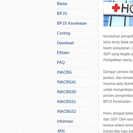
Berita
BPJS
BPJS Kesehatan
Costing
kesalahan pengeti
lolos tentu tidak 
Download
klaim pelayanan 
EKlaim
SEP yang begitu 
Pengetikan ulang
FAQ
Dengan proses Inte
INACBG
pasien, dan kesal
INACBG41
Karena data diam
untuk mengintegra
INACBG50
proses pengemban
INACBG51
BPJS Kesehatan.
INACBG52
Perlu diingat bah
dan SEP. Oleh kar
Informasi
kedua sistem ters
JKN
hanya kita saja y