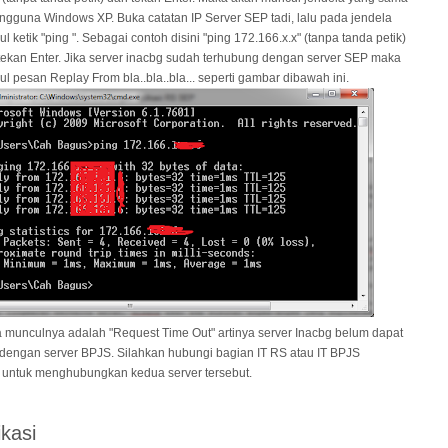
gguna Windows XP. Buka catatan IP Server SEP tadi, lalu pada jendela
l ketik "ping
". Sebagai contoh disini "ping 172.166.x.x" (tanpa tanda petik)
ekan Enter. Jika server inacbg sudah terhubung dengan server SEP maka
l pesan Replay From bla..bla..bla... seperti gambar dibawah ini.
 munculnya adalah "Request Time Out" artinya server Inacbg belum dapat
dengan server BPJS. Silahkan hubungi bagian IT RS atau IT BPJS
untuk menghubungkan kedua server tersebut.
kasi